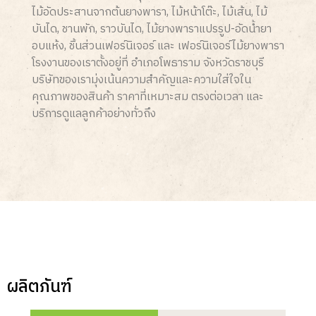
ไม้อัดประสานจากต้นยางพารา, ไม้หน้าโต๊ะ, ไม้เส้น, ไม้
บันได, ชานพัก, ราวบันได, ไม้ยางพาราแปรรูป-อัดน้ำยา
อบแห้ง, ชิ้นส่วนเฟอร์นิเจอร์ และ เฟอร์นิเจอร์ไม้ยางพารา
โรงงานของเราตั้งอยู่ที่ อำเภอโพธาราม จังหวัดราชบุรี
บริษัทของเรามุ่งเน้นความสำคัญและความใส่ใจใน
คุณภาพของสินค้า ราคาที่เหมาะสม ตรงต่อเวลา และ
บริการดูแลลูกค้าอย่างทั่วถึง
ผลิตภันฑ์