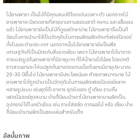
ไม้ยางพารา เป็นไม้ที่มีคุณสมบัติโดดเด่นเฉพาะตัว นอกจากไม้
ยางพาราจะมีลวดลายที่สวยงามตามธรรมชาติ คงทน และแข็งแรง
แล้ว ไม้ยางพารายังเป็นไม้ที่ดูแลรักษาง่าย ไม้ยางพาราจึงเป็นที่
นิยมในการนำมาใช้เป็นวัตถุดิบในการผลิตผลิตภัณฑ์เฟอร์นิเจอร์
ทั้งในและต่างประเทศ นอกจากนั้นไม้ยางพารายังเป็นพืช
เศรษฐกิจที่เป็นมิตรกับสิ่งแวดล้อม เพราะไม้ยางพาราได้มาจาก
การแปรรูปต้นยางพาราที่มีอายุมาก ที่ให้น้ำยางได้น้อย โดยปกติ
ชาวสวนยางจะโค่นปลูกต้นยางทดแทนเมื่อต้นยางมีอายุประมาณ
20-30 ปีขึ้นไป ไม้ยางพารามีประโยชน์และศักยภาพมากมาย ไม้
ยางพาราได้ถูกนำมาเป็นวัตถุดิบในการผลิตเฟอร์นิเจอร์หลาก
หลายรูปแบบ เช่นชุดโต๊ะอาหาร ชุดรับแขก ตู้ เตียง รวมถึง
เฟอร์นิเจอร์ชุดสนาม บ้างก็นิยมนำเอาไม้ยางพารามาผลิตเป็น
อุปกรณ์ใช้ในครัวเรือน เช่น ชามใส่สลัด ถาดผลไม้ หรือ เขียง บ้าง
ก็นิยมนำมาผลิตเป็นของเล่นสำหรับเด็ก
อัลบั้มภาพ